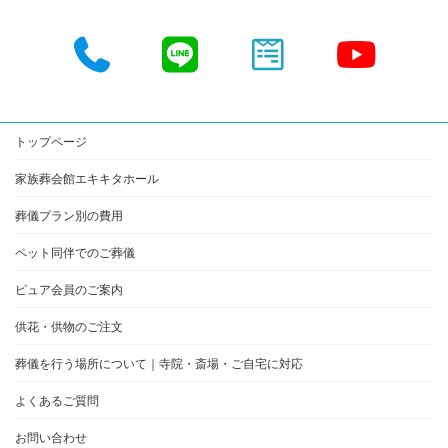
ア
ア
ア
ア
イ
イ
イ
イ
コ
コ
コ
コ
ン
ン
ン
ン
リ
リ
リ
リ
ン
ン
ン
ン
ク
ク
ク
ク
トップページ
家族葬会館エキキタホール
葬儀プラン別の費用
ペット同伴でのご葬儀
ピュア会員のご案内
供花・供物のご注文
葬儀を行う場所について｜寺院・斎場・ご自宅に対応
よくあるご質問
お問い合わせ