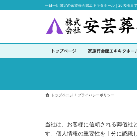
コ
ナ
一日一組限定の家族葬会館エキキタホール｜20名様ま
ン
ビ
テ
ゲ
ン
ー
ツ
シ
へ
ョ
トップページ
家族葬会館エキキタホー
ス
ン
キ
に
ッ
移
プ
動
トップページ
プライバシーポリシー
当社は、お客様に信頼される葬儀社
す。個人情報の重要性を十分に認識