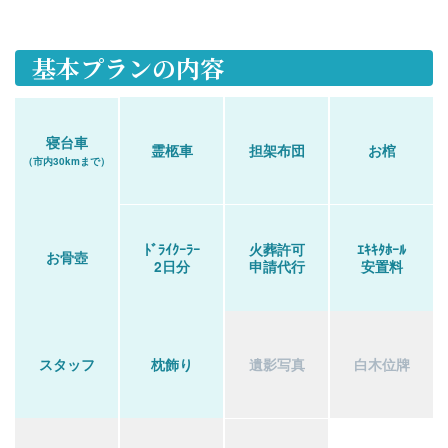
基本プランの内容
寝台車
霊柩車
担架布団
お棺
（市内30kmまで）
ﾄﾞﾗｲｸｰﾗｰ
火葬許可
ｴｷｷﾀﾎｰﾙ
お骨壺
2日分
申請代行
安置料
スタッフ
枕飾り
遺影写真
白木位牌