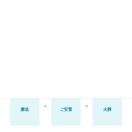
広島市で家族のみの直葬をする際の知識と
流れ【まとめ】
さらに詳しく詳細な広島市で家族のみの直葬をする際の知
識と流れについてはリンク先の投稿をご覧ください。
さらに詳しく >
ふれあい葬の流れ
＞
＞
搬送
ご安置
火葬