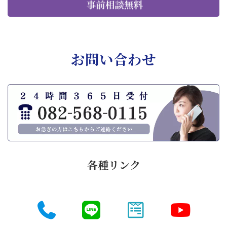
お問い合わせ
各種リンク
ア
ア
ア
ア
イ
イ
イ
イ
コ
コ
コ
コ
ン
ン
ン
ン
リ
リ
リ
リ