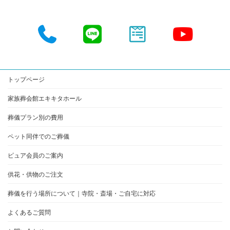
ア
ア
ア
ア
イ
イ
イ
イ
コ
コ
コ
コ
ン
ン
ン
ン
リ
リ
リ
リ
ン
ン
ン
ン
ク
ク
ク
ク
トップページ
家族葬会館エキキタホール
葬儀プラン別の費用
ペット同伴でのご葬儀
ピュア会員のご案内
供花・供物のご注文
葬儀を行う場所について｜寺院・斎場・ご自宅に対応
よくあるご質問