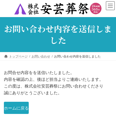
コ
ナ
ン
ビ
テ
ゲ
ン
ー
お問い合わせ内容を送信しま
ツ
シ
へ
ョ
した
ス
ン
キ
に
ッ
移
トップページ
お問い合わせ
お問い合わせ内容を送信しました
プ
動
お問合せ内容をを送信いたしました。
内容を確認の上、後ほど担当よりご連絡いたします。
この度は、株式会社安芸葬祭にお問い合わせくださり
誠にありがとうございました。
ホームに戻る