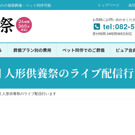
トップページ
会
での小規模葬儀・ペット同伴可能
お気軽にお問い合わせくだ
tel:082-
受付時間 24時間365日対応
ル
葬儀プラン別の費用
ペット同伴でのご葬儀
ピュア会
 人形供養祭のライブ配信
回 人形供養祭のライブ配信行います