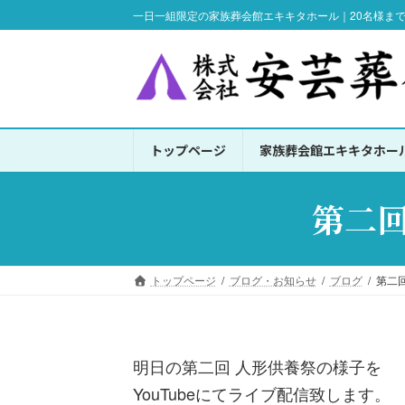
コ
ナ
一日一組限定の家族葬会館エキキタホール｜20名様ま
ン
ビ
テ
ゲ
ン
ー
ツ
シ
へ
ョ
トップページ
家族葬会館エキキタホー
ス
ン
キ
に
ッ
移
第二回
プ
動
トップページ
ブログ・お知らせ
ブログ
第二
明日の第二回 人形供養祭の様子を
YouTubeにてライブ配信致します。