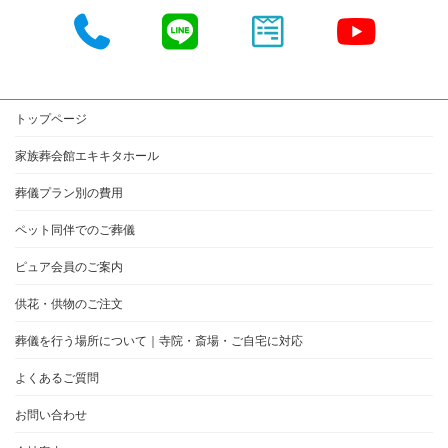
イ
イ
イ
イ
コ
コ
コ
コ
ン
ン
ン
ン
リ
リ
リ
リ
ン
ン
ン
ン
ク
ク
ク
ク
トップページ
家族葬会館エキキタホール
葬儀プラン別の費用
ペット同伴でのご葬儀
ピュア会員のご案内
供花・供物のご注文
葬儀を行う場所について｜寺院・斎場・ご自宅に対応
よくあるご質問
お問い合わせ