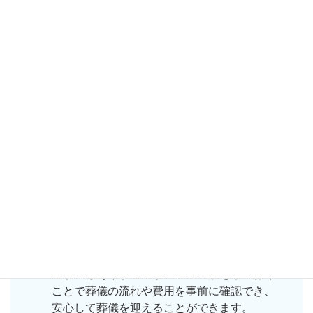
人数に応じて最適な形をご提案いたします。
４ ペットも一緒に葬儀に参列できますか？
はい、エキキタホールではペット同伴の家族
葬にも対応しています。
大切な家族の一員であるペットと一緒にお別
れをすることができます。
詳しくはペット同伴のページに詳細を掲載し
ていますのでそちらをご覧ください。
５ 事前相談は必要ですか？
必須ではありませんが、事前相談をしておく
ことで葬儀の流れや費用を事前に確認でき、
安心して葬儀を迎えることができます。